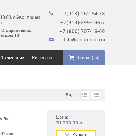
+7(918)-262-64-78
 18.00, сб-вс: прием
+7(918)-299-59-67
н
. Ставрополь ш.
+7 (800) 707-18-69
е, дом 13
info@amper-shop.ru
О компании
Контакты
0 товар(ов)
Вид:
Цена:
 VPM
31 200.00 р.
/Россия
Купить